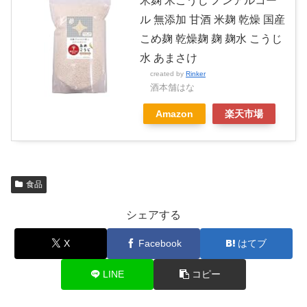
米麹 米こうじ ノンアルコー
ル 無添加 甘酒 米麹 乾燥 国産
こめ麹 乾燥麹 麹 麹水 こうじ
水 あまさけ
created by
Rinker
酒本舗はな
Amazon
楽天市場
食品
シェアする
X
Facebook
はてブ
LINE
コピー