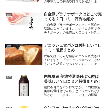
の中華だしの特徴や口コミを紹介しま
す。
白金豚プラチナポークはどこで売
食品
ってる？口コミ・評判も紹介！
「白金豚プラチナポーク」という豚肉が
話題になっています。この「白金豚プラ
チナポーク」の販売店と口コミ・評判な
ど紹介します。＞＞＞ 公式サイトはこ
ちら ＜＜＜
デニッシュ食パンは美味しい？口
食品
コミ・感想まとめ
近年ではいろんな種類のパンが販売され
ていますが、「デニッシュ食パン」とい
うパンが話題になっています。ここで
は、デニッシュ食パンの特徴や口コミ・
感想について紹介します。
内堀醸造 美濃特選味付ぽん酢は
食品
美味しい？口コミと特徴まとめ！
鍋に不可欠なポン酢ですが、「内堀醸造
美濃特選味付ぽん酢」というポン酢が人
気となっています。ここでは、内堀醸造
美濃特選味付ぽん酢の特徴や口コミ情報
について紹介します。
ケンコー ガーリックバターソー