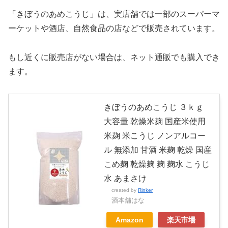
「きぼうのあめこうじ」は、実店舗では一部のスーパーマ
ーケットや酒店、自然食品の店などで販売されています。
もし近くに販売店がない場合は、ネット通販でも購入でき
ます。
きぼうのあめこうじ ３ｋｇ
大容量 乾燥米麹 国産米使用
米麹 米こうじ ノンアルコー
ル 無添加 甘酒 米麹 乾燥 国産
こめ麹 乾燥麹 麹 麹水 こうじ
水 あまさけ
created by
Rinker
酒本舗はな
Amazon
楽天市場