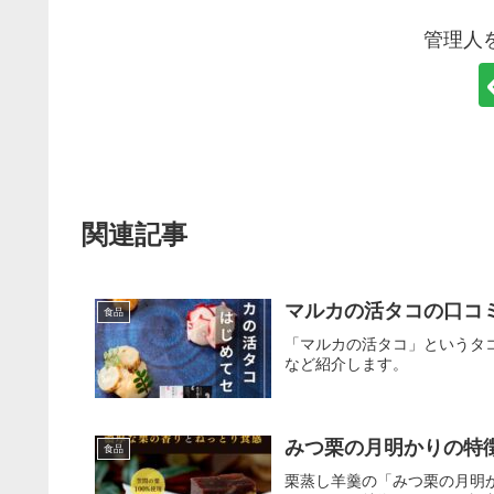
管理人
関連記事
マルカの活タコの口コ
食品
「マルカの活タコ」というタ
など紹介します。
みつ栗の月明かりの特
食品
栗蒸し羊羹の「みつ栗の月明