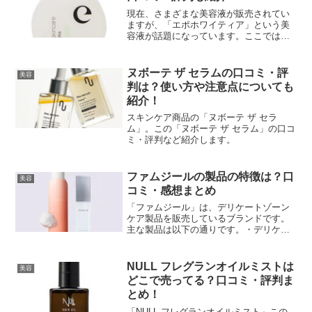
現在、さまざまな美容液が販売されてい
ますが、「エポホワイティア」という美
容液が話題になっています。ここでは、
エポホワイティアをお得に購入できる店
舗や、口コミなどについて紹介します。
ヌボーテ ザ セラムの口コミ・評
美容
判は？使い方や注意点についても
紹介！
スキンケア商品の「ヌボーテ ザ セラ
ム」。この「ヌボーテ ザ セラム」の口コ
ミ・評判など紹介します。
ファムジールの製品の特徴は？口
美容
コミ・感想まとめ
「ファムジール」は、デリケートゾーン
ケア製品を販売しているブランドです。
主な製品は以下の通りです。・デリケー
トゾーンソープ・デリケートゾーンオイ
ル・デリケートゾーンクリーム・デリケ
ートゾーンシートここでは、特徴や口コ
NULL フレグランオイルミストは
美容
ミについて紹介します。
どこで売ってる？口コミ・評判ま
とめ！
「NULL フレグランオイルミスト」この