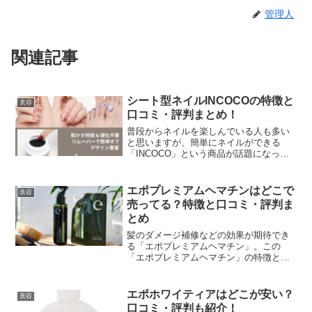
管理人
関連記事
シート型ネイルINCOCOの特徴と
美容
口コミ・評判まとめ！
普段からネイルを楽しんでいる人も多い
と思いますが、簡単にネイルができる
「INCOCO」という商品が話題になって
います。ここでは、INCOCOの特徴や口
コミ・評判など紹介します。
エポプレミアムヘマチンはどこで
美容
売ってる？特徴と口コミ・評判ま
とめ
髪のダメージ補修などの効果が期待でき
る「エポプレミアムヘマチン」。この
「エポプレミアムヘマチン」の特徴と口
コミ・評判など紹介します。
エポホワイティアはどこが安い？
美容
口コミ・評判も紹介！