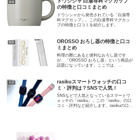
ドウシシャ 白湯専科マグカップ
雑貨
の特徴と口コミまとめ
ドウシシャから発売されている「白湯専
科マグカップ」。この白湯専科マグカッ
プの特徴と口コミを紹介します。
OROSSO おろし器の特徴と口コ
雑貨
ミまとめ
料理の際にあると便利なおろし器です
が、「OROSSO おろし器」という商品が
話題になっています。ここでは、
「OROSSO おろし器」の特徴と口コミを
紹介します。
rasikuスマートウォッチの口コ
雑貨
ミ・評判は？SNSで人気！
SNSなどで人気となっているスマートウ
ォッチの「rasiku」。この「rasiku」の口
コミ・評判など紹介します。rasikuの口コ
ミ・評判・シンプルでスタイリッシュな
デザイン・ファッションアイテムとして
も使える・健康管理機能や通知機能が
充...