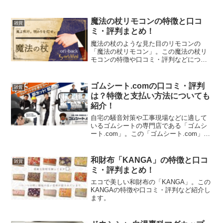
魔法の杖リモコンの特徴と口コ
雑貨
ミ・評判まとめ！
魔法の杖のような見た目のリモコンの
「魔法の杖リモコン」。この魔法の杖リ
モコンの特徴や口コミ・評判などについ
て紹介します。魔法の杖リモコンの特徴
カイミラの魔法の杖リモコンは、家電を
操作するためのユニークなデバイスで、
ゴムシート.comの口コミ・評判
雑貨
以下のような特徴があります...
は？特徴と支払い方法についても
紹介！
自宅の騒音対策や工事現場などに適して
いるゴムシートの専門店である「ゴムシ
ート.com」。この「ゴムシート.com」の
特徴や口コミ・評判、支払い方法につい
て紹介します。
和財布「KANGA」の特徴と口コ
雑貨
ミ・評判まとめ！
エコで美しい和財布の「KANGA」。この
KANGAの特徴や口コミ・評判など紹介し
ます。