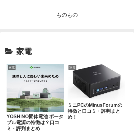
ものもの
家電
家電
家電
ミニPCのMinusForumの
特徴と口コミ・評判まと
YOSHINO固体電池 ポータ
め！
ブル電源の特徴は？口コ
ミ・評判まとめ