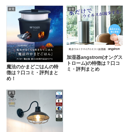
家電
家電
加湿器angstrom(オングス
トローム)の特徴は？口コ
魔法のかまどごはんの特
ミ・評判まとめ
徴は？口コミ・評判まと
め！
家電