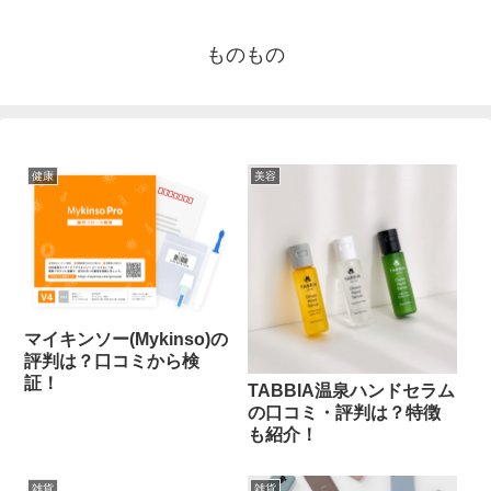
ものもの
健康
美容
マイキンソー(Mykinso)の
評判は？口コミから検
証！
TABBIA温泉ハンドセラム
の口コミ・評判は？特徴
も紹介！
雑貨
雑貨