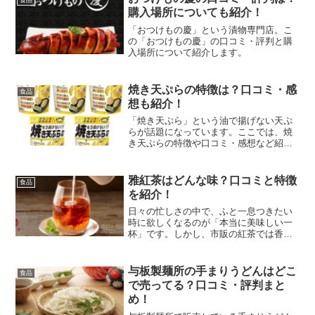
食品
購入場所についても紹介！
「おつけもの慶」という漬物専門店。こ
の「おつけもの慶」の口コミ・評判と購
入場所について紹介します。
焼き天ぷらの特徴は？口コミ・感
食品
想も紹介！
「焼き天ぷら」という油で揚げない天ぷ
らが話題になっています。ここでは、焼
き天ぷらの特徴や口コミ・感想など紹介
します。
雅紅茶はどんな味？口コミと特徴
食品
を紹介！
日々の忙しさの中で、ふと一息つきたい
時に欲しくなるのが「本当に美味しい一
杯」です。しかし、市販の紅茶では香り
が物足りなかったり、渋みが強すぎてリ
ラックスできなかったりすることはあり
ませんか？本記事でご紹介する「雅紅
与板製麺所の手まりうどんはどこ
食品
茶」は、厳選された茶葉と独...
で売ってる？口コミ・評判まと
め！