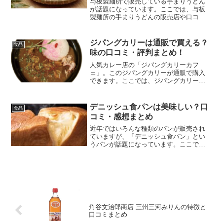
与板製麺所で販売している手まりうどん
が話題になっています。ここでは、与板
製麺所の手まりうどんの販売店や口コ
ミ・評判など紹介します。
ジパングカリーは通販で買える？
食品
味の口コミ・評判まとめ！
人気カレー店の「ジパングカリーカフ
ェ」。このジパングカリーが通販で購入
できます。ここでは、ジパングカリーの
口コミ・評判など紹介します。
デニッシュ食パンは美味しい？口
食品
コミ・感想まとめ
近年ではいろんな種類のパンが販売され
ていますが、「デニッシュ食パン」とい
うパンが話題になっています。ここで
は、デニッシュ食パンの特徴や口コミ・
感想について紹介します。
角谷文治郎商店 三州三河みりんの特徴と
口コミまとめ