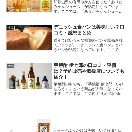
和歌山県の有田みかんを使った「ありだ
みかんジュース」が話題になっていま
す。ここでは、「ありだみかんジュー
ス」の口コミ・評判など紹介します。
デニッシュ食パンは美味しい？口
食品
コミ・感想まとめ
近年ではいろんな種類のパンが販売され
ていますが、「デニッシュ食パン」とい
うパンが話題になっています。ここで
は、デニッシュ食パンの特徴や口コミ・
感想について紹介します。
芋焼酎 伊七郎の口コミ・評価
食品
は？予約販売や取扱店についても
紹介！
芋焼酎の中でも、「芋焼酎 伊七郎（いひ
ちろう）」という商品が人気になってい
ます。ここでは、芋焼酎 伊七郎の評価と
取扱店について紹介します。
京らー油ふりかけは美味しい？特徴と口