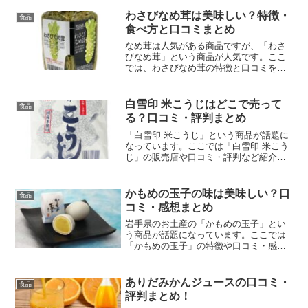
わさびなめ茸は美味しい？特徴・
食品
食べ方と口コミまとめ
なめ茸は人気がある商品ですが、「わさ
びなめ茸」という商品が人気です。ここ
では、わさびなめ茸の特徴と口コミを紹
介します。
白雪印 米こうじはどこで売って
食品
る？口コミ・評判まとめ
「白雪印 米こうじ」という商品が話題に
なっています。ここでは「白雪印 米こう
じ」の販売店や口コミ・評判など紹介し
ます。
かもめの玉子の味は美味しい？口
食品
コミ・感想まとめ
岩手県のお土産の「かもめの玉子」とい
う商品が話題になっています。ここでは
「かもめの玉子」の特徴や口コミ・感想
など紹介します。
ありだみかんジュースの口コミ・
食品
評判まとめ！