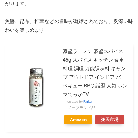
がります。
魚醤、昆布、椎茸などの旨味が凝縮されており、奥深い味
わいを楽しめます。
豪堅ラーメン 豪堅スパイス
45g スパイス キッチン 食卓
料理 調理 万能調味料 キャン
プ アウトドア インドア バー
ベキュー BBQ 話題 人気 ホン
マでっかTV
created by
Rinker
ノーブランド品
Amazon
楽天市場