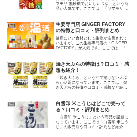
マモリ 無砂糖でおいしいつゆ」という商
品が人気です。ここでは、「ヤマモリ 無
砂糖でおいしいつゆ」の特徴と口コミを
紹介します。
生姜専門店 GINGER FACTORY
食品
の特徴と口コミ・評判まとめ
健康にいい食材として生姜が注目されて
いますが、この生姜専門店の「GINGER
FACTORY」が人気です。ここでは、「生
姜専門店 GINGER FACTORY」の特徴や
口コミ・評判など紹介します。
焼き天ぷらの特徴は？口コミ・感
食品
想も紹介！
「焼き天ぷら」という油で揚げない天ぷ
らが話題になっています。ここでは、焼
き天ぷらの特徴や口コミ・感想など紹介
します。
白雪印 米こうじはどこで売って
食品
る？口コミ・評判まとめ
「白雪印 米こうじ」という商品が話題に
なっています。ここでは「白雪印 米こう
じ」の販売店や口コミ・評判など紹介し
ます。