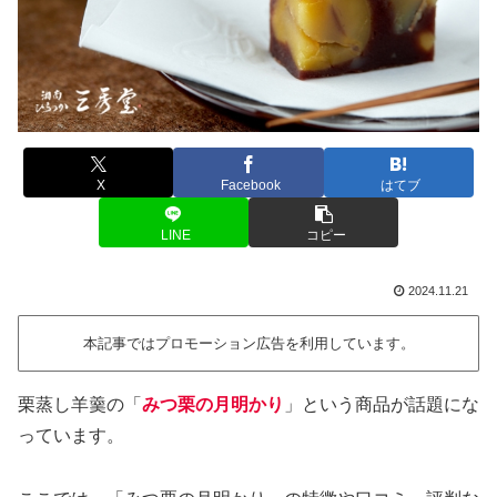
X
Facebook
はてブ
LINE
コピー
2024.11.21
本記事ではプロモーション広告を利用しています。
栗蒸し羊羹の「
みつ栗の月明かり
」という商品が話題にな
っています。