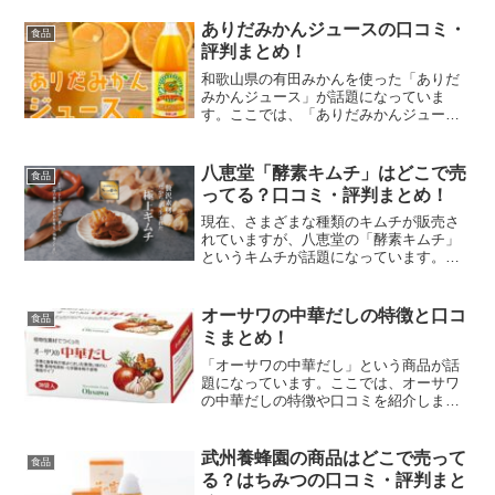
ありだみかんジュースの口コミ・
食品
評判まとめ！
和歌山県の有田みかんを使った「ありだ
みかんジュース」が話題になっていま
す。ここでは、「ありだみかんジュー
ス」の口コミ・評判など紹介します。
八恵堂「酵素キムチ」はどこで売
食品
ってる？口コミ・評判まとめ！
現在、さまざまな種類のキムチが販売さ
れていますが、八恵堂の「酵素キムチ」
というキムチが話題になっています。こ
のでは、「酵素キムチ」の販売店や口コ
ミ・評判など紹介します。
オーサワの中華だしの特徴と口コ
食品
ミまとめ！
「オーサワの中華だし」という商品が話
題になっています。ここでは、オーサワ
の中華だしの特徴や口コミを紹介しま
す。
武州養蜂園の商品はどこで売って
食品
る？はちみつの口コミ・評判まと