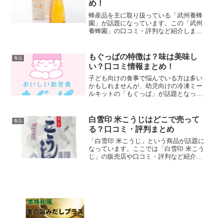
め！
蜂産品を主に取り扱っている「武州養蜂
園」が話題になっています。この「武州
養蜂園」の口コミ・評判など紹介しま
す。
もぐっぱの特徴は？味は美味し
食品
い？口コミ情報まとめ！
子ども向けの食事で悩んでいる方は多い
かもしれませんが、幼児向けの冷凍ミー
ルキットの「もぐっぱ」が話題となって
います。この記事では、「もぐっぱ」の
特徴や口コミについて紹介します。
白雪印 米こうじはどこで売って
食品
る？口コミ・評判まとめ
「白雪印 米こうじ」という商品が話題に
なっています。ここでは「白雪印 米こう
じ」の販売店や口コミ・評判など紹介し
ます。