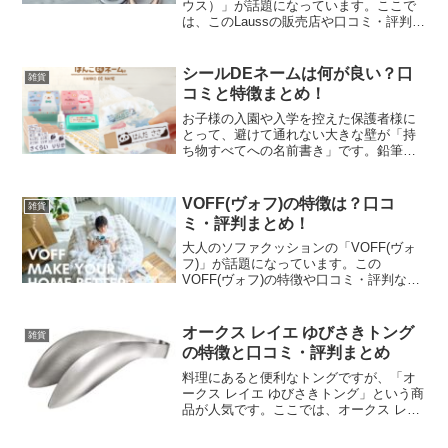
ウス）」が話題になっています。ここで
は、このLaussの販売店や口コミ・評判な
ど紹介します。
シールDEネームは何が良い？口
雑貨
コミと特徴まとめ！
お子様の入園や入学を控えた保護者様に
とって、避けて通れない大きな壁が「持
ち物すべてへの名前書き」です。鉛筆一
本からお昼寝布団まで、膨大な数のアイ
テムに名前を記す作業は、想像以上に時
間と体力を消耗させます。そんなパパ・
VOFF(ヴォフ)の特徴は？口コ
雑貨
ママの強い味方として圧倒...
ミ・評判まとめ！
大人のソファクッションの「VOFF(ヴォ
フ)」が話題になっています。この
VOFF(ヴォフ)の特徴や口コミ・評判など
紹介します。
オークス レイエ ゆびさきトング
雑貨
の特徴と口コミ・評判まとめ
料理にあると便利なトングですが、「オ
ークス レイエ ゆびさきトング」という商
品が人気です。ここでは、オークス レイ
エ ゆびさきトングの特徴と口コミを紹介
します。