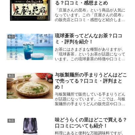
る？口コミ・感想まとめ
「庄屋さんの昆布」という商品が人気に
なっています。この「庄屋さんの昆布」
の販売店と口コミ・感想など紹介しま
す。
琉球蒼茶ってどんなお茶？口コ
食品
ミ・評判を紹介！
お茶にはさまざまな種類がありますが、
「琉球蒼茶」というお茶が話題になって
います。この琉球蒼茶の特徴や口コミ・
評判など紹介します。
与板製麺所の手まりうどんはどこ
食品
で売ってる？口コミ・評判まと
め！
与板製麺所で販売している手まりうどん
が話題になっています。ここでは、与板
製麺所の手まりうどんの販売店や口コ
ミ・評判など紹介します。
味どうらくの里はどこで買える？
食品
口コミについても紹介！
料理にあると便利な万能調味料ですが、