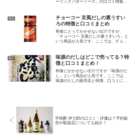
ーリックバターソース」の口コミ情報と
販売店について紹介します。ケンコー ガ
ーリックバターソースの口コミまとめ良
い口コミ・ガーリックとバターの風味が
チョーコー 京風だしの素うすい
食品
豊かで美味しい・手...
ろの特徴と口コミまとめ
和食にとってかかせない出汁ですが、
「チョーコー 京風だしの素うすいろ」と
いう商品が人気です。ここでは、チョー
コー 京風だしの素うすいろの特徴と口コ
ミを紹介します。
味源のだしはどこで売ってる？特
食品
徴と口コミまとめ！
和食にかかせない出汁ですが「味源のだ
し」という商品が人気です。ここでは、
味源のだしの販売店と特徴、口コミにつ
いて紹介します。
芋焼酎 伊七郎の口コミ・評価は？予約販
売や取扱店についても紹介！