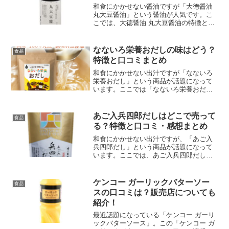
和食にかかせない醤油ですが「大徳醤油
丸大豆醤油」という醤油が人気です。こ
こでは、大徳醤油 丸大豆醤油の特徴と口
コミについて紹介します。
なないろ栄養おだしの味はどう？
食品
特徴と口コミまとめ
和食にかかせない出汁ですが「なないろ
栄養おだし」という商品が話題になって
います。ここでは「なないろ栄養おだ
し」の特徴と口コミを紹介します。
あご入兵四郎だしはどこで売って
食品
る？特徴と口コミ・感想まとめ
和食にかかせない出汁ですが、「あご入
兵四郎だし」という商品が話題になって
います。ここでは、あご入兵四郎だしの
特徴や販売店、口コミ・感想など紹介し
ます。
ケンコー ガーリックバターソー
食品
スの口コミは？販売店についても
紹介！
最近話題になっている「ケンコー ガーリ
ックバターソース」。この「ケンコー ガ